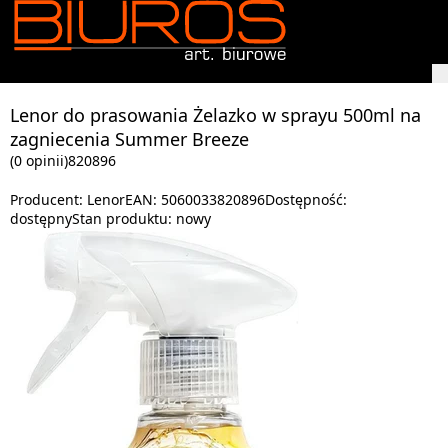
Lenor do prasowania Żelazko w sprayu 500ml na
zagniecenia Summer Breeze
(0 opinii)
820896
Producent:
Lenor
EAN:
5060033820896
Dostępność:
dostępny
Stan produktu:
nowy