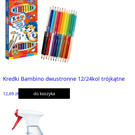
Kredki Bambino dwustronne 12/24kol trójkątne
12,69 zł
do koszyka