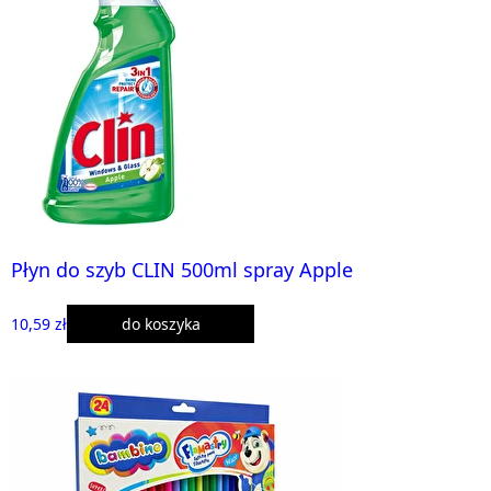
Płyn do szyb CLIN 500ml spray Apple
10,59 zł
do koszyka