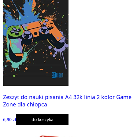
Zeszyt do nauki pisania A4 32k linia 2 kolor Game
Zone dla chłopca
6,90 zł
do koszyka