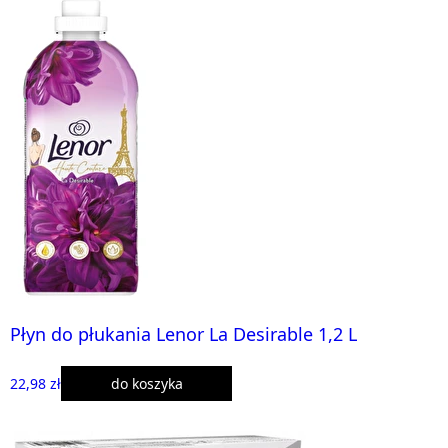
Płyn do płukania Lenor La Desirable 1,2 L
22,98 zł
do koszyka