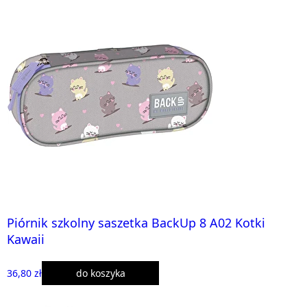
Piórnik szkolny saszetka BackUp 8 A02 Kotki
Kawaii
36,80 zł
do koszyka