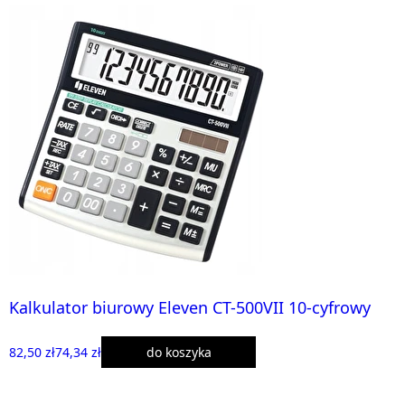
Kalkulator biurowy Eleven CT-500VII 10-cyfrowy
82,50 zł
74,34 zł
do koszyka