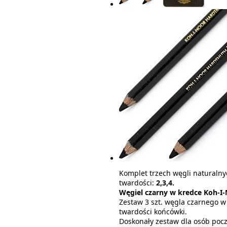
Komplet trzech węgli naturaln
twardości:
2,3,4.
Węgiel czarny w kredce Koh-I-
Zestaw 3 szt. węgla czarnego w
twardości końcówki.
Doskonały zestaw dla osób poc