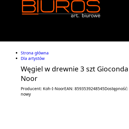
Strona główna
Dla artystów
Węgiel w drewnie 3 szt Gioconda 
Noor
Producent:
Koh-I-Noor
EAN:
8593539248545
Dostępność
nowy