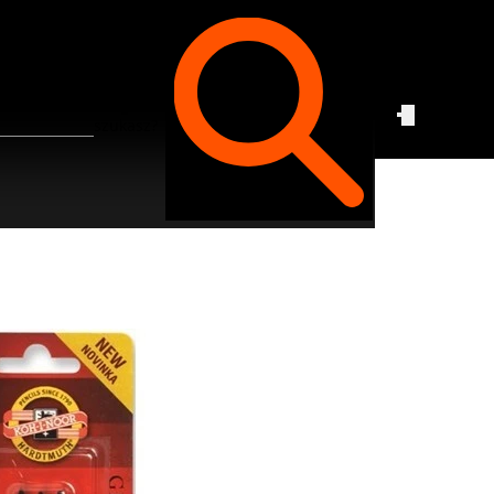
Czego
szukasz?