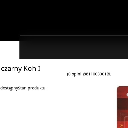
czarny Koh I
(0 opinii)
8811003001BL
:
dostępny
Stan produktu: