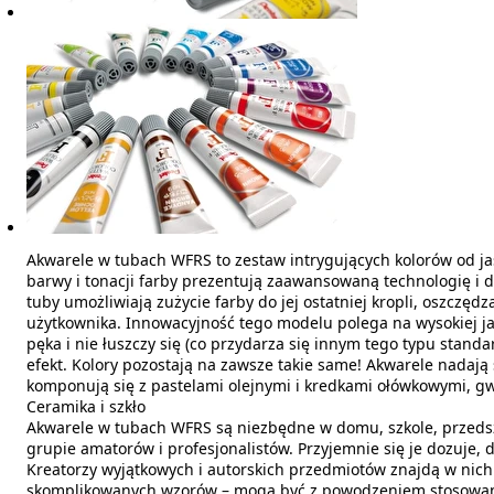
Akwarele w tubach WFRS to zestaw intrygujących kolorów od ja
barwy i tonacji farby prezentują zaawansowaną technologię i d
tuby umożliwiają zużycie farby do jej ostatniej kropli, oszczędz
użytkownika. Innowacyjność tego modelu polega na wysokiej jak
pęka i nie łuszczy się (co przydarza się innym tego typu stand
efekt. Kolory pozostają na zawsze takie same! Akwarele nadają 
komponują się z pastelami olejnymi i kredkami ołówkowymi, gw
Ceramika i szkło
Akwarele w tubach WFRS są niezbędne w domu, szkole, przedsz
grupie amatorów i profesjonalistów. Przyjemnie się je dozuje
Kreatorzy wyjątkowych i autorskich przedmiotów znajdą w nich
skomplikowanych wzorów – mogą być z powodzeniem stosowane