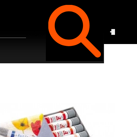
Czego
szukasz?