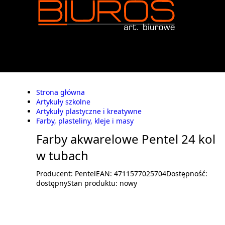
Strona główna
Artykuły szkolne
Artykuły plastyczne i kreatywne
Farby, plasteliny, kleje i masy
Farby akwarelowe Pentel 24 kol
w tubach
Producent:
Pentel
EAN:
4711577025704
Dostępność:
dostępny
Stan produktu:
nowy