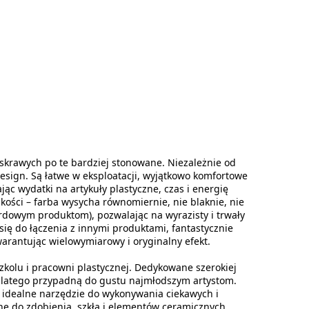
skrawych po te bardziej stonowane. Niezależnie od
esign. Są łatwe w eksploatacji, wyjątkowo komfortowe
ając wydatki na artykuły plastyczne, czas i energię
ości – farba wysycha równomiernie, nie blaknie, nie
ardowym produktom), pozwalając na wyrazisty i trwały
się do łączenia z innymi produktami, fantastycznie
arantując wielowymiarowy i oryginalny efekt.
kolu i pracowni plastycznej. Dedykowane szerokiej
, dlatego przypadną do gustu najmłodszym artystom.
 idealne narzędzie do wykonywania ciekawych i
 do zdobienia szkła i elementów ceramicznych.