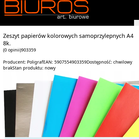
Zeszyt papierów kolorowych samoprzylepnych A4
8k.
(0 opinii)
903359
Producent:
Poligraf
EAN:
5907554903359
Dostępność:
chwilowy
brak
Stan produktu:
nowy