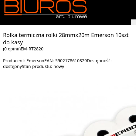
Rolka termiczna rolki 28mmx20m Emerson 10szt
do kasy
(0 opinii)
EM-RT2820
Producent:
Emerson
EAN:
5902178610829
Dostępność:
dostępny
Stan produktu:
nowy