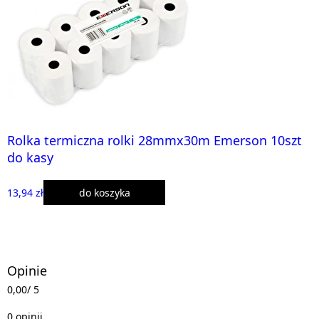
Rolka termiczna rolki 28mmx30m Emerson 10szt
do kasy
13,94 zł
do koszyka
Opinie
0,00
/ 5
0 opinii