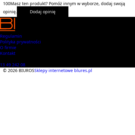
1
0
0
Masz ten produkt? Pomóż innym w wyborze, dodaj swoją
opinię.
Dodaj opinię
Regulamin
Polityka prywatności
O firmie
Kontakt
Masz pytania? Zadzwoń
13 49 242 08
© 2026 BIUROS
Sklepy internetowe blures.pl