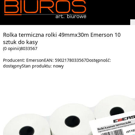
Rolka termiczna rolki 49mmx30m Emerson 10
sztuk do kasy
(0 opinii)
8033567
Producent:
Emerson
EAN:
5902178033567
Dostępność:
dostępny
Stan produktu:
nowy