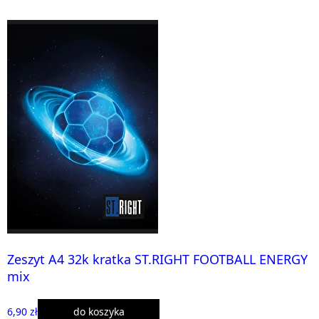
Zeszyt A4 32k kratka ST.RIGHT FOOTBALL ENERGY
mix
6,90 zł
do koszyka