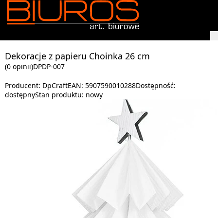
Dekoracje z papieru Choinka 26 cm
(0 opinii)
DPDP-007
Producent:
DpCraft
EAN:
5907590010288
Dostępność:
dostępny
Stan produktu:
nowy