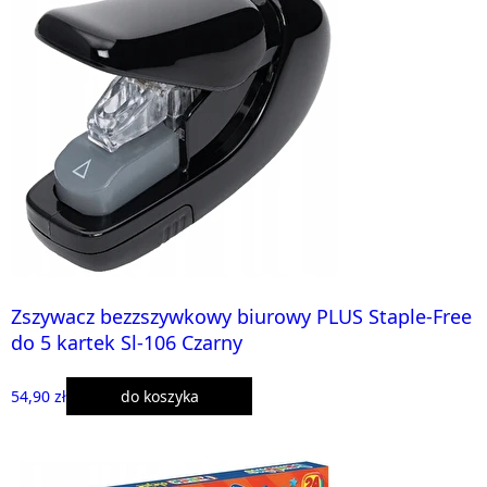
Zszywacz bezzszywkowy biurowy PLUS Staple-Free
do 5 kartek Sl-106 Czarny
54,90 zł
do koszyka