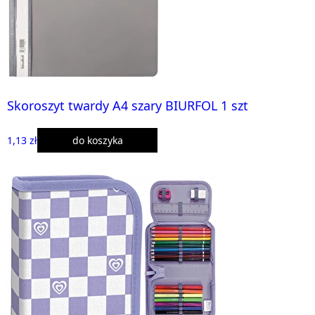
Skoroszyt twardy A4 szary BIURFOL 1 szt
1,13 zł
do koszyka