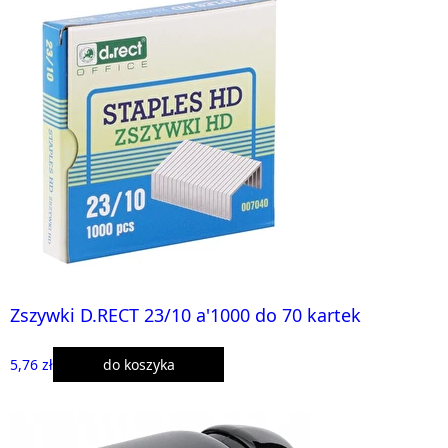
Zszywki D.RECT 23/10 a'1000 do 70 kartek
5,76 zł
do koszyka