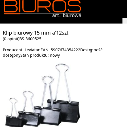
Klip biurowy 15 mm a'12szt
(0 opinii)
BS-3600525
Producent:
Leviatan
EAN:
5907674354222
Dostępność:
dostępny
Stan produktu:
nowy