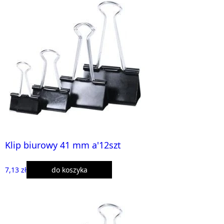
Klip biurowy 41 mm a'12szt
7,13 zł
do koszyka