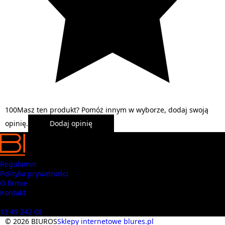
1
0
0
Masz ten produkt? Pomóż innym w wyborze, dodaj swoją
opinię.
Dodaj opinię
Regulamin
Polityka prywatności
O firmie
Kontakt
Masz pytania? Zadzwoń
13 49 242 08
© 2026 BIUROS
Sklepy internetowe blures.pl