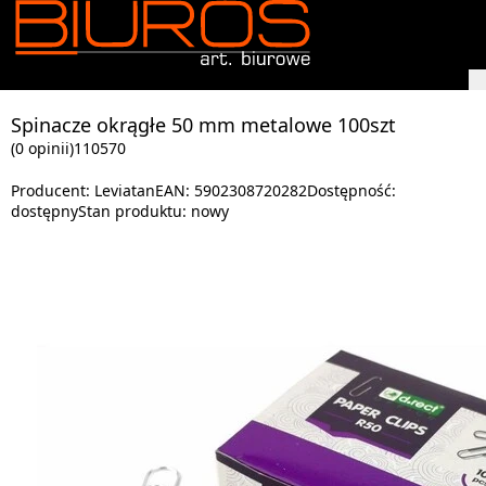
Spinacze okrągłe 50 mm metalowe 100szt
(0 opinii)
110570
Producent:
Leviatan
EAN:
5902308720282
Dostępność:
dostępny
Stan produktu:
nowy