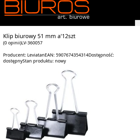
Klip biurowy 51 mm a'12szt
(0 opinii)
LV-360057
Producent:
Leviatan
EAN:
5907674354314
Dostępność:
dostępny
Stan produktu:
nowy