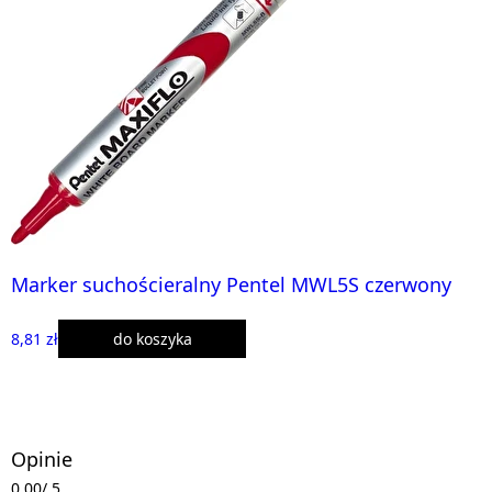
Marker suchościeralny Pentel MWL5S czerwony
8,81 zł
do koszyka
Opinie
0,00
/ 5