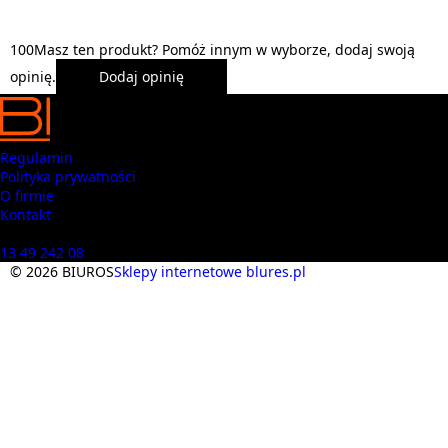
1
0
0
Masz ten produkt? Pomóż innym w wyborze, dodaj swoją
opinię.
Dodaj opinię
Regulamin
Polityka prywatności
O firmie
Kontakt
Masz pytania? Zadzwoń
13 49 242 08
© 2026 BIUROS
Sklepy internetowe blures.pl