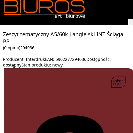
Zeszyt tematyczny A5/60k J.angielski INT Ściąga
PP
(0 opinii)
294036
Producent:
Interdruk
EAN:
5902277294036
Dostępność:
dostępny
Stan produktu:
nowy