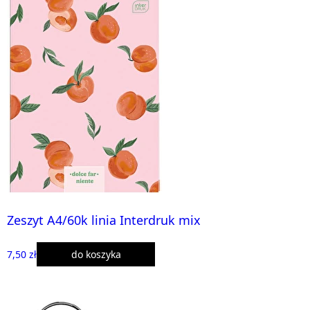
Zeszyt A4/60k linia Interdruk mix
7,50 zł
do koszyka