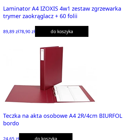
Laminator A4 IZOXIS 4w1 zestaw zgrzewarka
trymer zaokrąglacz + 60 folii
89,89 zł
78,90 zł
do koszyka
Teczka na akta osobowe A4 2R/4cm BIURFOL
bordo
24,65 zł
do koszyka