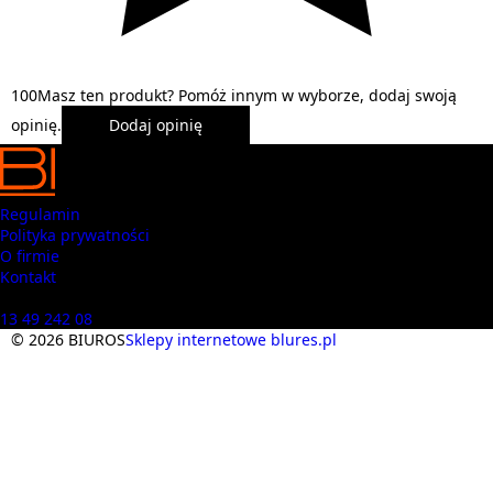
1
0
0
Masz ten produkt? Pomóż innym w wyborze, dodaj swoją
opinię.
Dodaj opinię
Regulamin
Polityka prywatności
O firmie
Kontakt
Masz pytania? Zadzwoń
13 49 242 08
© 2026 BIUROS
Sklepy internetowe blures.pl