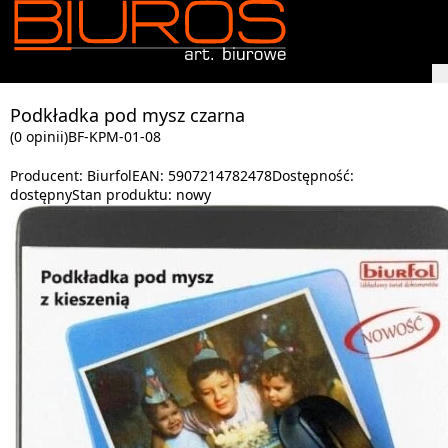
Podkładka pod mysz czarna
(0 opinii)
BF-KPM-01-08
Producent:
Biurfol
EAN:
5907214782478
Dostępność:
dostępny
Stan produktu:
nowy