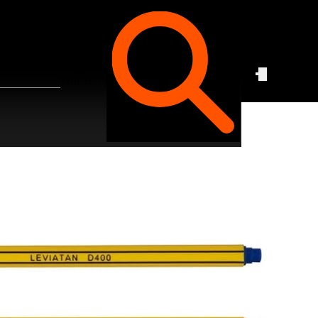
Czego
szukasz?