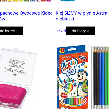
zapachowe Owocowe Kidea
Klej SLIMY w płynie Astra
rów
niebieski
do koszyka
9,57 zł
do koszyka