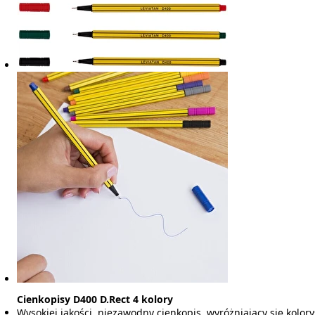
Cienkopisy D400 D.Rect 4 kolory
Wysokiej jakości, niezawodny cienkopis, wyróżniający się kolo