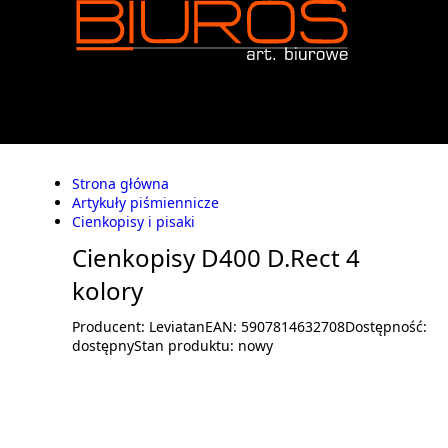
Strona główna
Artykuły piśmiennicze
Cienkopisy i pisaki
Cienkopisy D400 D.Rect 4
kolory
Producent:
Leviatan
EAN:
5907814632708
Dostępność:
dostępny
Stan produktu:
nowy