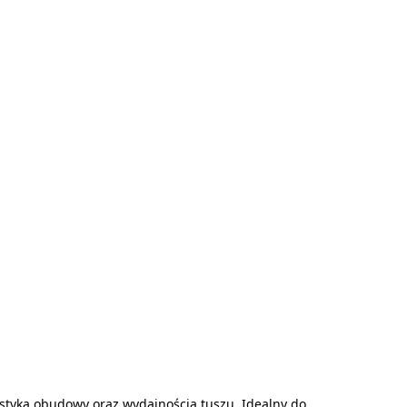
rystyką obudowy oraz wydajnością tuszu. Idealny do