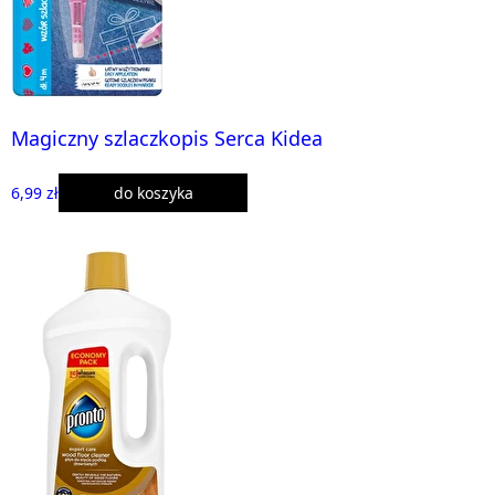
Magiczny szlaczkopis Serca Kidea
6,99 zł
do koszyka