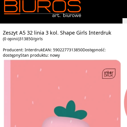
Zeszyt A5 32 linia 3 kol. Shape Girls Interdruk
(0 opinii)
313850/girls
Producent:
Interdruk
EAN:
5902277313850
Dostępność:
dostępny
Stan produktu:
nowy