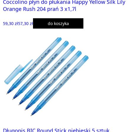
Coccolino płyn do płukania Happy Yellow Silk Lily
Orange Rush 204 prań 3 x1,7l
59,30 zł
57,30 zł
do koszyka
Długopis BIC Round Stick niebieski 5 sztuk