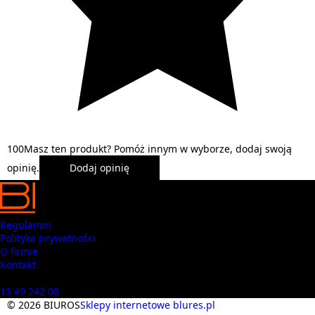
1
0
0
Masz ten produkt? Pomóż innym w wyborze, dodaj swoją
opinię.
Dodaj opinię
Regulamin
Polityka prywatności
O firmie
Kontakt
Masz pytania? Zadzwoń
13 49 242 08
© 2026 BIUROS
Sklepy internetowe blures.pl