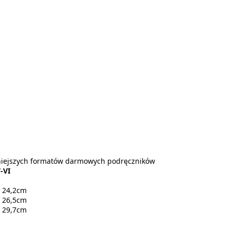
niejszych formatów darmowych podręczników
-VI
i 24,2cm
i 26,5cm
i 29,7cm