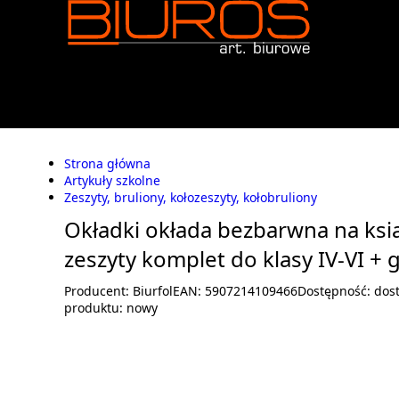
Strona główna
Artykuły szkolne
Zeszyty, bruliony, kołozeszyty, kołobruliony
Okładki okłada bezbarwna na ksią
zeszyty komplet do klasy IV-VI + g
Producent:
Biurfol
EAN:
5907214109466
Dostępność:
dos
produktu:
nowy