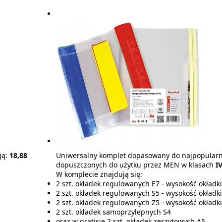
ją:
18,88
Uniwersalny komplet dopasowany do najpopular
dopuszczonych do użytku przez MEN w klasach
IV
W komplecie znajdują się:
2 szt. okładek regulowanych E7 - wysokość okładk
2 szt. okładek regulowanych S5 - wysokość okładk
2 szt. okładek regulowanych Z5 - wysokość okładk
2 szt. okładek samoprzylepnych S4
oraz w gratisie 2 szt. okładek zeszytowych A5