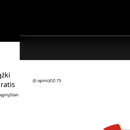
żki
(0 opinii)
OZ-75
ratis
tępny
Stan