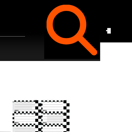
Czego
szukasz?