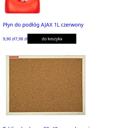
Płyn do podłóg AJAX 1L czerwony
9,90 zł
7,98 zł
do koszyka