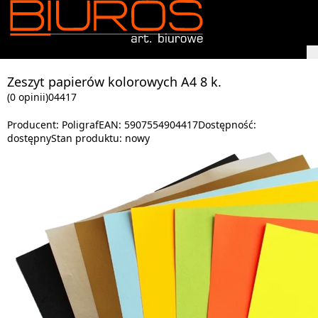
Zeszyt papierów kolorowych A4 8 k.
(0 opinii)
04417
Producent:
Poligraf
EAN:
5907554904417
Dostępność:
dostępny
Stan produktu:
nowy