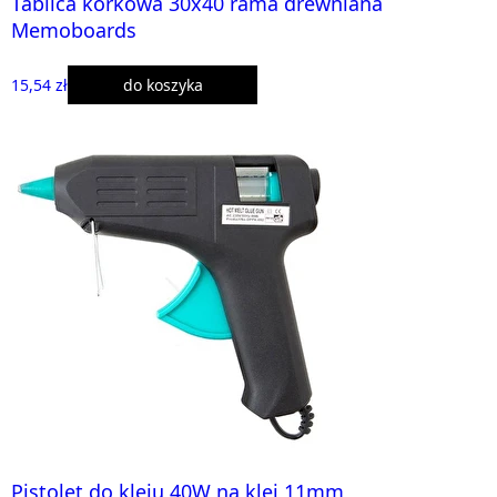
Tablica korkowa 30x40 rama drewniana
Memoboards
15,54 zł
do koszyka
Pistolet do kleju 40W na klej 11mm