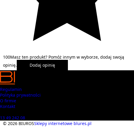
1
0
0
Masz ten produkt? Pomóż innym w wyborze, dodaj swoją
opinię.
Dodaj opinię
Regulamin
Polityka prywatności
O firmie
Kontakt
Masz pytania? Zadzwoń
13 49 242 08
© 2026 BIUROS
Sklepy internetowe blures.pl