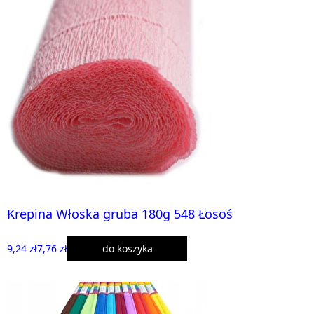
Krepina Włoska gruba 180g 548 Łosoś
9,24 zł
7,76 zł
do koszyka