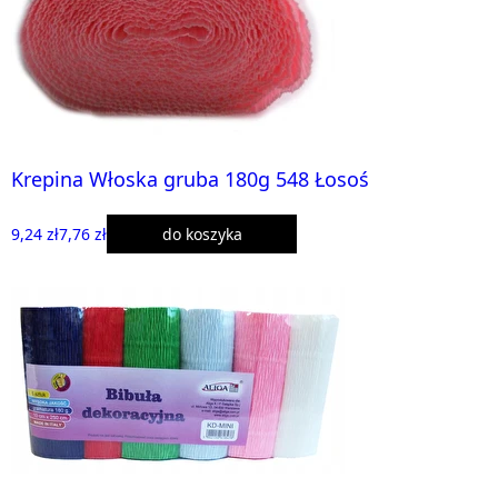
Krepina Włoska gruba 180g 548 Łosoś
9,24 zł
7,76 zł
do koszyka