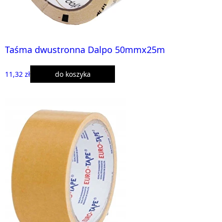
Taśma dwustronna Dalpo 50mmx25m
11,32 zł
do koszyka