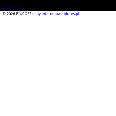
Masz pytania? Zadzwoń
13 49 242 08
© 2026 BIUROS
Sklepy internetowe blures.pl