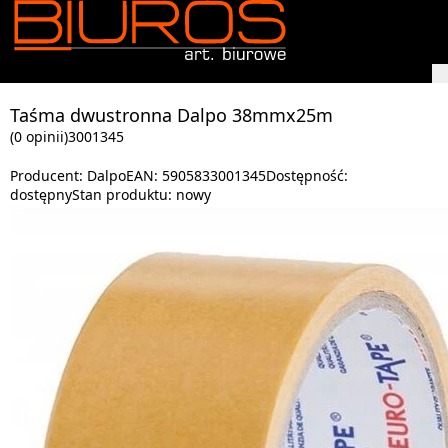
Taśma dwustronna Dalpo 38mmx25m
(0 opinii)
3001345
Producent:
Dalpo
EAN:
5905833001345
Dostępność:
dostępny
Stan produktu:
nowy