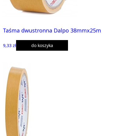
Taśma dwustronna Dalpo 38mmx25m
9,33 zł
do koszyka