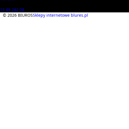
Masz pytania? Zadzwoń
13 49 242 08
© 2026 BIUROS
Sklepy internetowe blures.pl