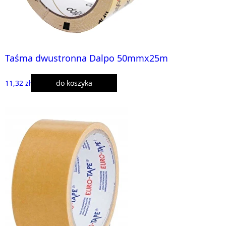
Taśma dwustronna Dalpo 50mmx25m
11,32 zł
do koszyka