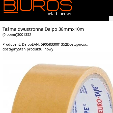
Taśma dwustronna Dalpo 38mmx10m
(0 opinii)
3001352
Producent:
Dalpo
EAN:
5905833001352
Dostępność:
dostępny
Stan produktu:
nowy