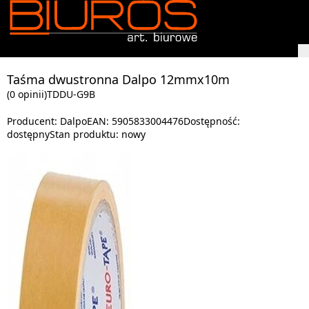
Taśma dwustronna Dalpo 12mmx10m
(0 opinii)
TDDU-G9B
Producent:
Dalpo
EAN:
5905833004476
Dostępność:
dostępny
Stan produktu:
nowy