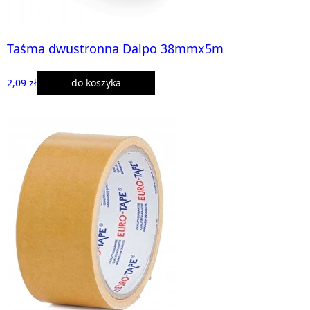
Taśma dwustronna Dalpo 38mmx5m
2,09 zł
do koszyka