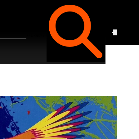
Czego
szukasz?