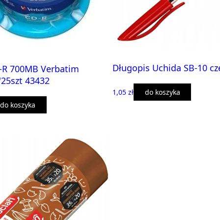
Długopis Uchida SB-10 c
D-R 700MB Verbatim
25szt 43432
1,05 zł
do koszyka
do koszyka