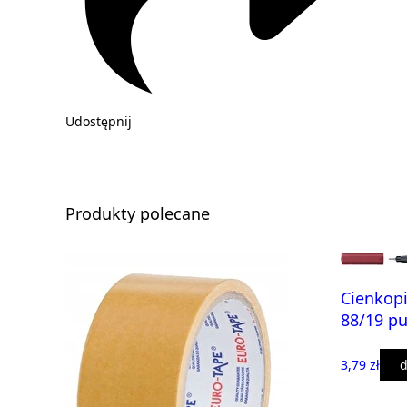
Udostępnij
Produkty polecane
Cienkopi
88/19 p
3,79 zł
d