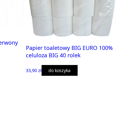
zerwony
Papier toaletowy BIG EURO 100%
celuloza BIG 40 rolek
33,90 zł
do koszyka