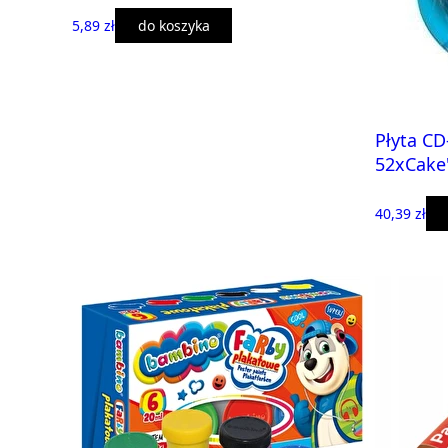
5,89 zł
do koszyka
Płyta C
52xCake'
40,39 zł