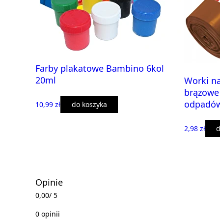
Farby plakatowe Bambino 6kol
20ml
Worki na
brązowe 
odpadó
10,99 zł
do koszyka
2,98 zł
d
Opinie
0,00
/ 5
0 opinii