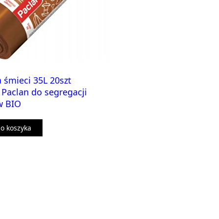
 śmieci 35L 20szt
Paclan do segregacji
w BIO
o koszyka