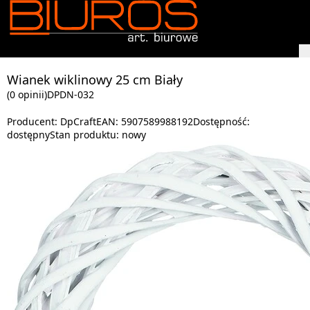
Wianek wiklinowy 25 cm Biały
(0 opinii)
DPDN-032
Producent:
DpCraft
EAN:
5907589988192
Dostępność:
dostępny
Stan produktu:
nowy