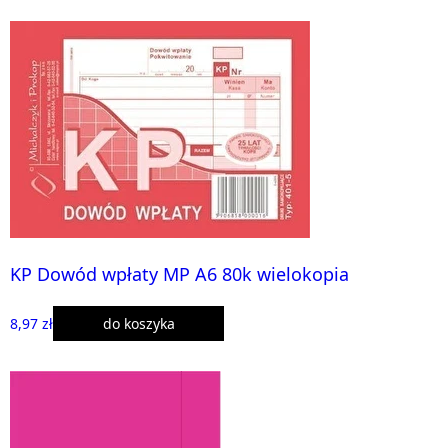
KP Dowód wpłaty MP A6 80k wielokopia
8,97 zł
do koszyka