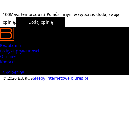
1
0
0
Masz ten produkt? Pomóż innym w wyborze, dodaj swoją
opinię.
Dodaj opinię
Regulamin
Polityka prywatności
O firmie
Kontakt
Masz pytania? Zadzwoń
13 49 242 08
© 2026 BIUROS
Sklepy internetowe blures.pl