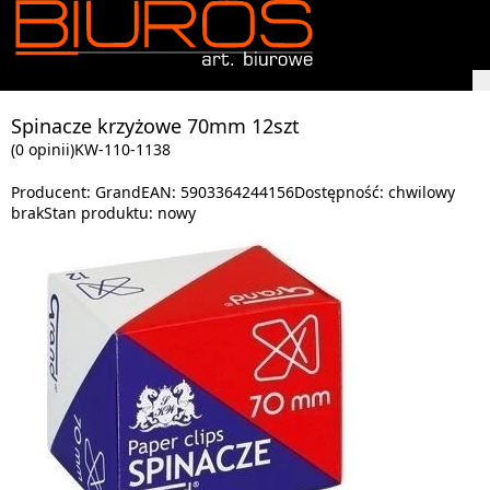
Spinacze krzyżowe 70mm 12szt
(0 opinii)
KW-110-1138
Producent:
Grand
EAN:
5903364244156
Dostępność:
chwilowy
brak
Stan produktu:
nowy