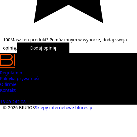
1
0
0
Masz ten produkt? Pomóż innym w wyborze, dodaj swoją
opinię.
Dodaj opinię
Regulamin
Polityka prywatności
O firmie
Kontakt
Masz pytania? Zadzwoń
13 49 242 08
© 2026 BIUROS
Sklepy internetowe blures.pl