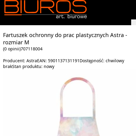
Fartuszek ochronny do prac plastycznych Astra -
rozmiar M
(0 opinii)
707118004
Producent:
Astra
EAN:
5901137131191
Dostępność:
chwilowy
brak
Stan produktu:
nowy