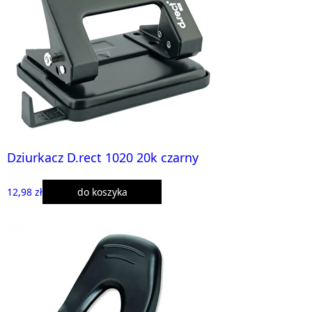
Dziurkacz D.rect 1020 20k czarny
12,98 zł
do koszyka