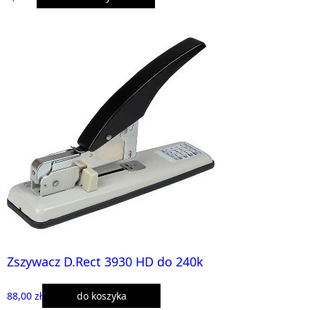
Zszywacz D.Rect 3930 HD do 240k
88,00 zł
do koszyka