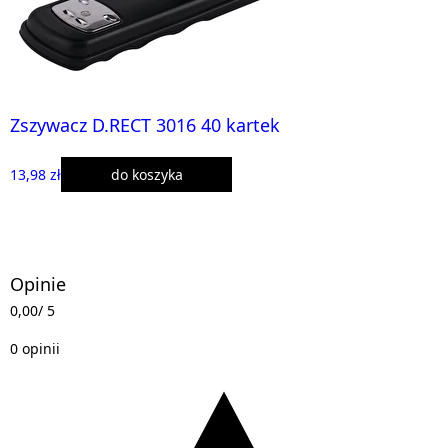
Zszywacz D.RECT 3016 40 kartek
13,98 zł
do koszyka
Opinie
0,00
/ 5
0 opinii