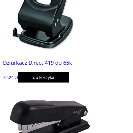
Dziurkacz D.rect 419 do 65k
72,24 zł
do koszyka