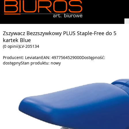
Zszywacz Bezzszywkowy PLUS Staple-Free do 5
kartek Blue
(0 opinii)
LV-205134
Producent:
Leviatan
EAN:
4977564529000
Dostępność:
dostępny
Stan produktu:
nowy