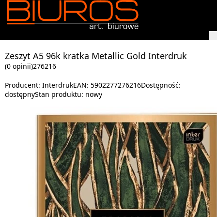
Zeszyt A5 96k kratka Metallic Gold Interdruk
(0 opinii)
276216
Producent:
Interdruk
EAN:
5902277276216
Dostępność:
dostępny
Stan produktu:
nowy