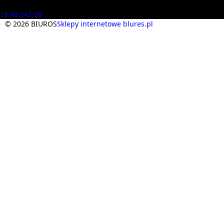
Masz pytania? Zadzwoń
13 49 242 08
© 2026 BIUROS
Sklepy internetowe blures.pl