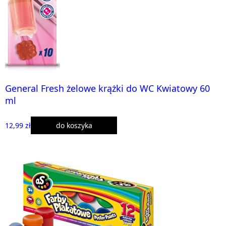
General Fresh żelowe krążki do WC Kwiatowy 60
ml
12,99 zł
do koszyka