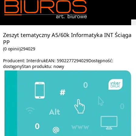
Zeszyt tematyczny A5/60k Informatyka INT Ściąga
PP
(0 opinii)
294029
Producent:
Interdruk
EAN:
5902277294029
Dostępność:
dostępny
Stan produktu:
nowy