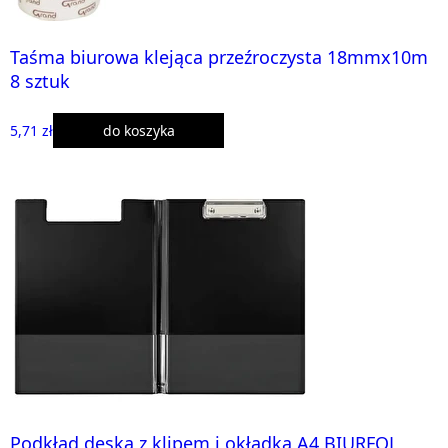
Taśma biurowa klejąca przeźroczysta 18mmx10m
8 sztuk
5,71 zł
do koszyka
Podkład deska z klipem i okładką A4 BIURFOL