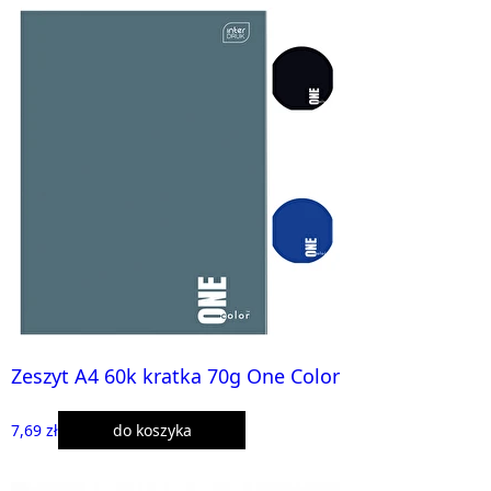
Zeszyt A4 60k kratka 70g One Color
7,69 zł
do koszyka