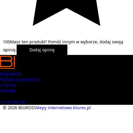
1
0
0
Masz ten produkt? Pomóż innym w wyborze, dodaj swoją
opinię.
Dodaj opinię
Regulamin
Polityka prywatności
O firmie
Kontakt
Masz pytania? Zadzwoń
13 49 242 08
© 2026 BIUROS
Sklepy internetowe blures.pl