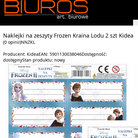
Naklejki na zeszyty Frozen Kraina Lodu 2 szt Kidea
(0 opinii)
NNZKL
Producent:
Kidea
EAN:
5901130038046
Dostępność:
dostępny
Stan produktu:
nowy