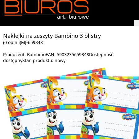
Naklejki na zeszyty Bambino 3 blistry
(0 opinii)
MJ-659348
Producent:
Bambino
EAN:
5903235659348
Dostępność:
dostępny
Stan produktu:
nowy