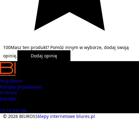
1
0
0
Masz ten produkt? Pomóż innym w wyborze, dodaj swoją
opinię.
Dodaj opinię
Regulamin
Polityka prywatności
O firmie
Kontakt
Masz pytania? Zadzwoń
13 49 242 08
© 2026 BIUROS
Sklepy internetowe blures.pl