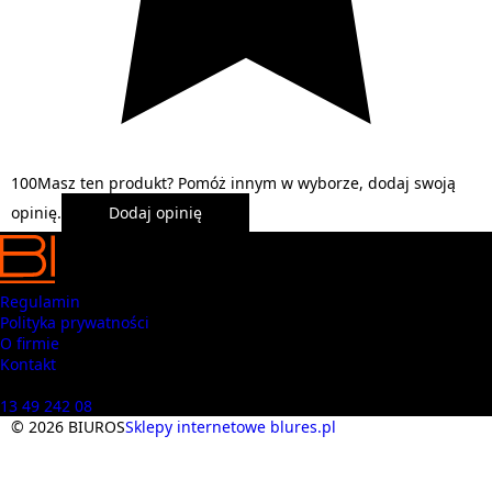
1
0
0
Masz ten produkt? Pomóż innym w wyborze, dodaj swoją
opinię.
Dodaj opinię
Regulamin
Polityka prywatności
O firmie
Kontakt
Masz pytania? Zadzwoń
13 49 242 08
© 2026 BIUROS
Sklepy internetowe blures.pl