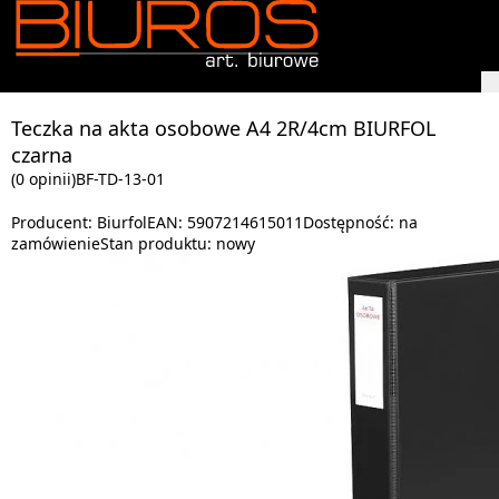
Teczka na akta osobowe A4 2R/4cm BIURFOL
czarna
(0 opinii)
BF-TD-13-01
Producent:
Biurfol
EAN:
5907214615011
Dostępność:
na
zamówienie
Stan produktu:
nowy