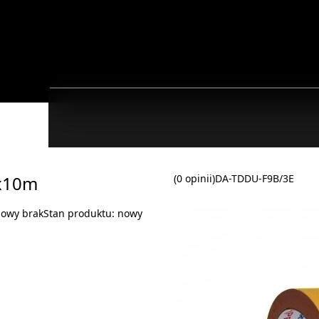
x10m
(0 opinii)
DA-TDDU-F9B/3E
lowy brak
Stan produktu:
nowy