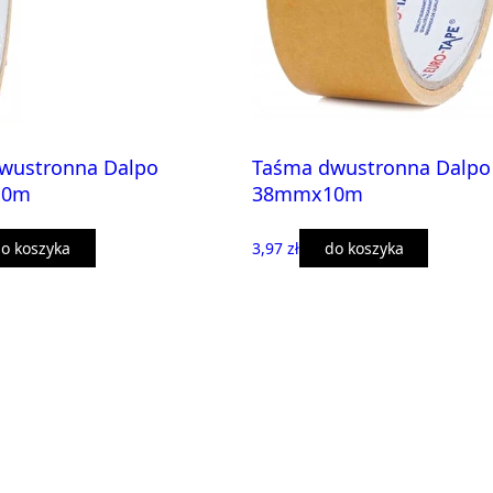
wustronna Dalpo
Taśma dwustronna Dalpo
10m
38mmx10m
o koszyka
3,97 zł
do koszyka