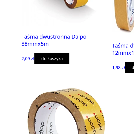
Taśma dwustronna Dalpo
38mmx5m
Taśma d
12mmx
2,09 zł
do koszyka
1,98 zł
d