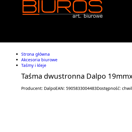
Strona główna
Akcesoria biurowe
Taśmy i kleje
Taśma dwustronna Dalpo 19mm
Producent:
Dalpo
EAN:
5905833004483
Dostępność:
chwi