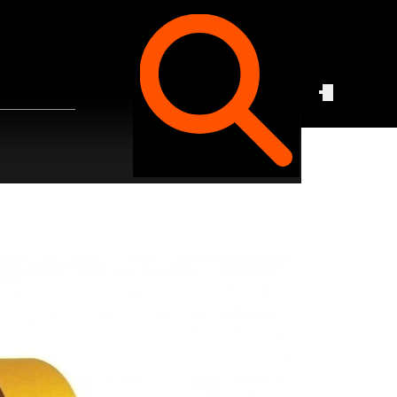
Czego
szukasz?