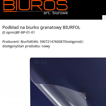
Podkład na biurko granatowy BIURFOL
(0 opinii)
BF-BP-01-01
Producent:
Biurfol
EAN:
5907214760087
Dostępność:
dostępny
Stan produktu:
nowy