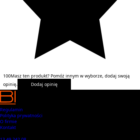
1
0
0
Masz ten produkt? Pomóż innym w wyborze, dodaj swoją
opinię.
Dodaj opinię
Regulamin
Polityka prywatności
O firmie
Kontakt
Masz pytania? Zadzwoń
13 49 242 08