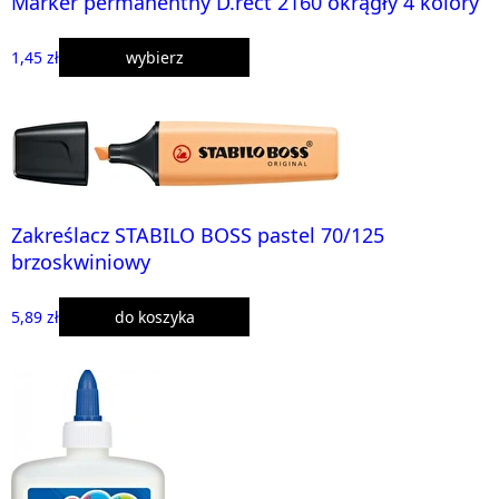
Marker permanentny D.rect 2160 okrągły 4 kolory
1,45 zł
wybierz
Zakreślacz STABILO BOSS pastel 70/125
brzoskwiniowy
5,89 zł
do koszyka