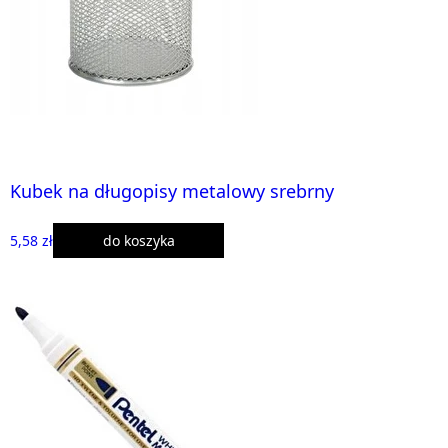
Kubek na długopisy metalowy srebrny
5,58 zł
do koszyka