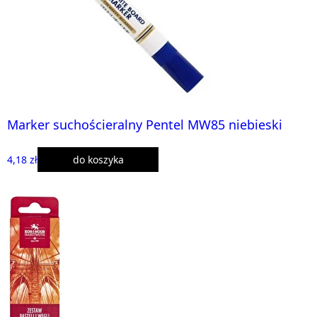
Marker suchościeralny Pentel MW85 niebieski
4,18 zł
do koszyka