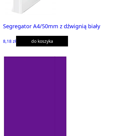
Segregator A4/50mm z dźwignią biały
8,18 zł
do koszyka