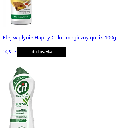
Klej w płynie Happy Color magiczny qucik 100g
14,81 zł
do koszyka