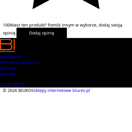
1
0
0
Masz ten produkt? Pomóż innym w wyborze, dodaj swoją
opinię.
Dodaj opinię
Regulamin
Polityka prywatności
O firmie
Kontakt
Masz pytania? Zadzwoń
13 49 242 08
© 2026 BIUROS
Sklepy internetowe blures.pl