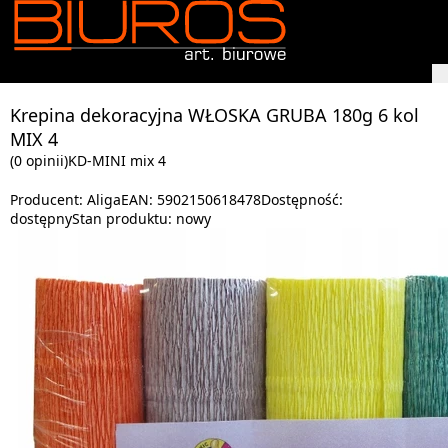
Krepina dekoracyjna WŁOSKA GRUBA 180g 6 kol
MIX 4
(0 opinii)
KD-MINI mix 4
Producent:
Aliga
EAN:
5902150618478
Dostępność:
dostępny
Stan produktu:
nowy