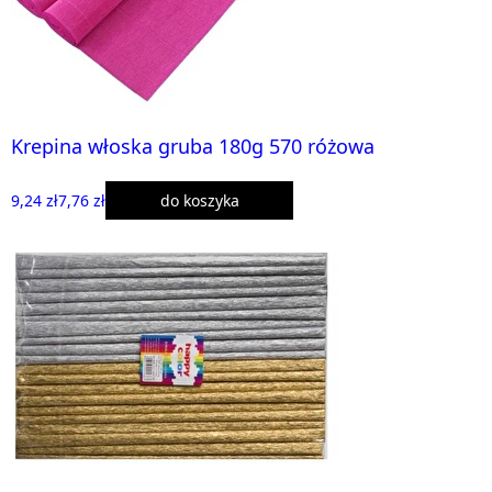
Krepina włoska gruba 180g 570 różowa
9,24 zł
7,76 zł
do koszyka