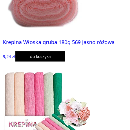
Krepina Włoska gruba 180g 569 jasno różowa
9,24 zł
do koszyka