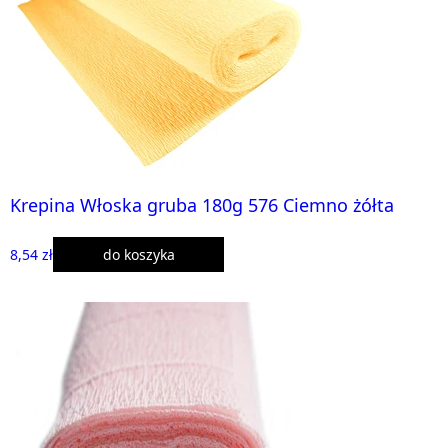
Krepina Włoska gruba 180g 576 Ciemno żółta
8,54 zł
do koszyka