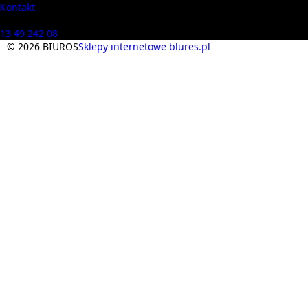
Kontakt
Masz pytania? Zadzwoń
13 49 242 08
© 2026 BIUROS
Sklepy internetowe blures.pl