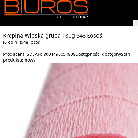
Krepina Włoska gruba 180g 548 Łosoś
(0 opinii)
548 łosoś
Producent:
SD
EAN:
8004496054808
Dostępność:
dostępny
Stan
produktu:
nowy