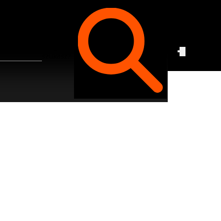
Czego
szukasz?