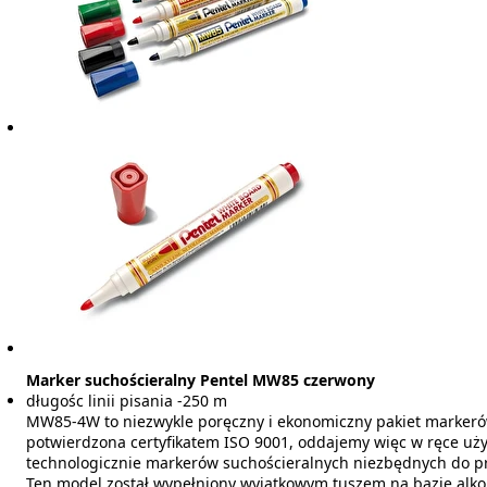
Marker suchościeralny Pentel MW85 czerwony
długośc linii pisania -250 m
MW85-4W to niezwykle poręczny i ekonomiczny pakiet markerów 
potwierdzona certyfikatem ISO 9001, oddajemy więc w ręce u
technologicznie markerów suchościeralnych niezbędnych do pr
Ten model został wypełniony wyjątkowym tuszem na bazie alkoh