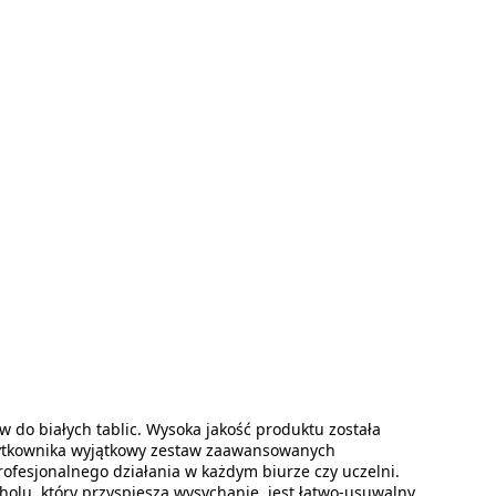
do białych tablic. Wysoka jakość produktu została
żytkownika wyjątkowy zestaw zaawansowanych
ofesjonalnego działania w każdym biurze czy uczelni.
olu, który przyspiesza wysychanie, jest łatwo-usuwalny