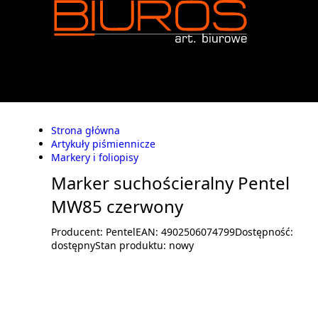
Strona główna
Artykuły piśmiennicze
Markery i foliopisy
Marker suchościeralny Pentel
MW85 czerwony
Producent:
Pentel
EAN:
4902506074799
Dostępność:
dostępny
Stan produktu:
nowy