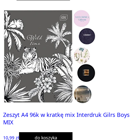
Zeszyt A4 96k w kratkę mix Interdruk Gilrs Boys
MIX
10,99 zł
do koszyka