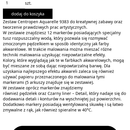
szt.
dodaj do koszyka
Zestaw Centropen Aquarelle 9383 do kreatywnej zabawy oraz
tworzenie prawdziwych prac artystycznych.
W zestawie znajdziesz 12 markerów posiadających specjalny
tusz rozpuszczalny wodą, który pozwala się rozmywać
zmoczonym pędzelkiem w sposób identyczny jak farby
akwarelowe. W trakcie malowania można mieszać różne
techniki malowania uzyskując niepowtarzalne efekty.
Kolory, które wyglądają jak te w farbkach akwarelowych, mogą
być mieszane ze sobą dając niepowtarzalną barwę. Dla
uzyskania najlepszego efektu akwareli zaleca się również
używać papieru przeznaczonego do malowania tymi
markerami (5 arkuszy znajduje się w zestawie).
W zestawie oprócz markerów znajdziemy
również pędzelek oraz Czarny liner – Detail, który nadaje się do
dodawania detali i konturów na wyschniętej już powierzchni.
Dodatkowo markery posiadają wentylowaną skuwkę i są łatwo
zmywalne z rąk, jak również spieralne w 40°C.