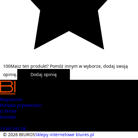
1
0
0
Masz ten produkt? Pomóż innym w wyborze, dodaj swoją
opinię.
Dodaj opinię
Regulamin
Polityka prywatności
O firmie
Kontakt
Masz pytania? Zadzwoń
13 49 242 08
© 2026 BIUROS
Sklepy internetowe blures.pl