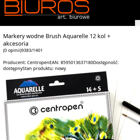
Markery wodne Brush Aquarelle 12 kol +
akcesoria
(0 opinii)
9383/1401
Producent:
Centropen
EAN:
8595013637180
Dostępność:
dostępny
Stan produktu:
nowy