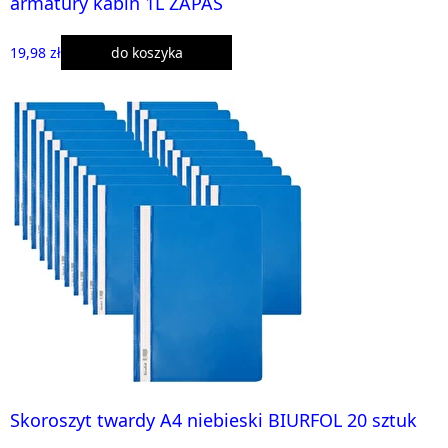
armatury kabin 1L ZAPAS
19,98 zł
do koszyka
Skoroszyt twardy A4 niebieski BIURFOL 20 sztuk