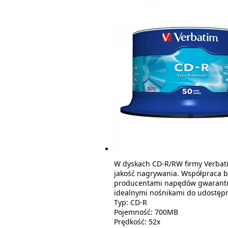
W dyskach CD-R/RW firmy Verbat
jakość nagrywania. Współpraca b
producentami napędów gwarantuj
idealnymi nośnikami do udostępni
Typ: CD-R
Pojemność: 700MB
Prędkość: 52x