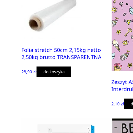
Folia stretch 50cm 2,15kg netto
2,50kg brutto TRANSPARENTNA
28,90 zł
do koszyka
Zeszyt A
Interdru
2,10 zł
d