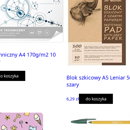
hniczny A4 170g/m2 10
y
o koszyka
Blok szkicowy A5 Leniar 5
szary
6,29 zł
do koszyka