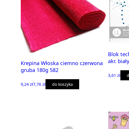
Blok tec
akr. biał
Krepina Włoska ciemno czerwona
gruba 180g 582
3,61 zł
d
9,24 zł
7,76 zł
do koszyka