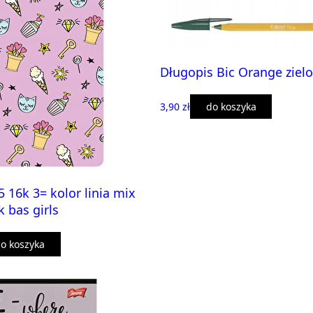
Długopis Bic Orange zielo
3,90 zł
do koszyka
5 16k 3= kolor linia mix
k bas girls
o koszyka