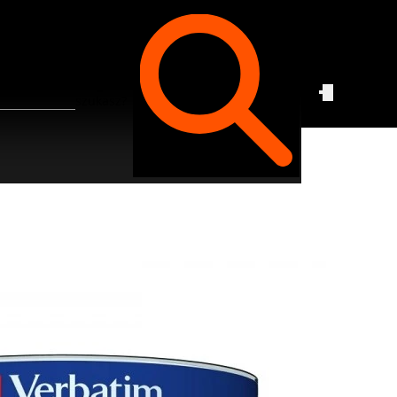
Czego
szukasz?