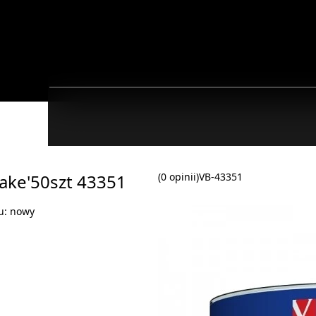
ake'50szt 43351
(0 opinii)
VB-43351
u:
nowy