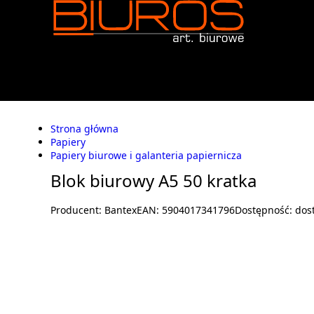
Strona główna
Papiery
Papiery biurowe i galanteria papiernicza
Blok biurowy A5 50 kratka
Producent:
Bantex
EAN:
5904017341796
Dostępność:
dos