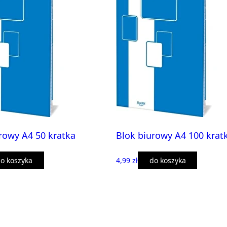
rowy A4 50 kratka
Blok biurowy A4 100 krat
o koszyka
4,99 zł
do koszyka