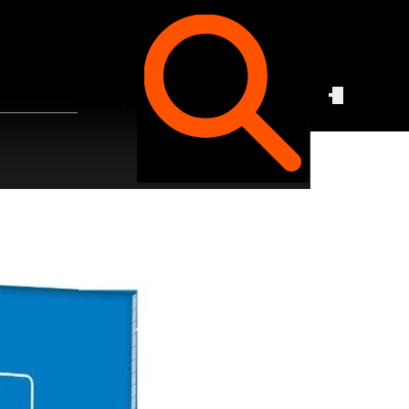
Czego
szukasz?