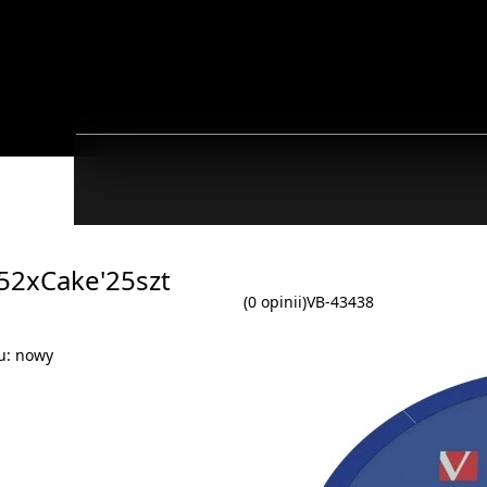
52xCake'25szt
(0 opinii)
VB-43438
u:
nowy