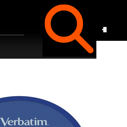
Czego
szukasz?