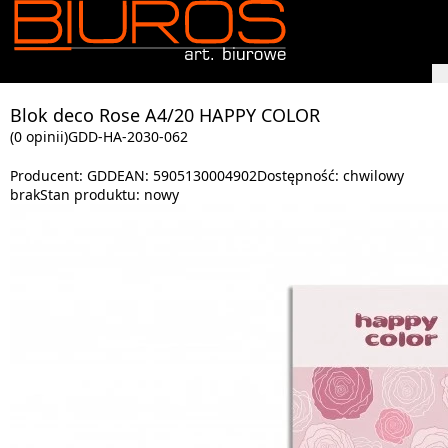
Blok deco Rose A4/20 HAPPY COLOR
(0 opinii)
GDD-HA-2030-062
Producent:
GDD
EAN:
5905130004902
Dostępność:
chwilowy
brak
Stan produktu:
nowy