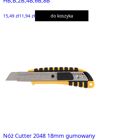
HB,B,2B,4B,6B,8B
15,49 zł
11,94 zł
do koszyka
Nóż Cutter 2048 18mm gumowany