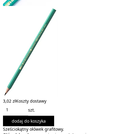
3,02 zł
Koszty dostawy
szt.
dodaj do koszyka
Sześciokątny ołówek grafitowy.