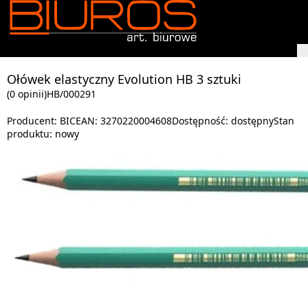
Ołówek elastyczny Evolution HB 3 sztuki
(0 opinii)
HB/000291
Producent:
BIC
EAN:
3270220004608
Dostępność:
dostępny
Stan
produktu:
nowy