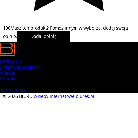
1
0
0
Masz ten produkt? Pomóż innym w wyborze, dodaj swoją
opinię.
Dodaj opinię
Regulamin
Polityka prywatności
O firmie
Kontakt
Masz pytania? Zadzwoń
13 49 242 08
© 2026 BIUROS
Sklepy internetowe blures.pl