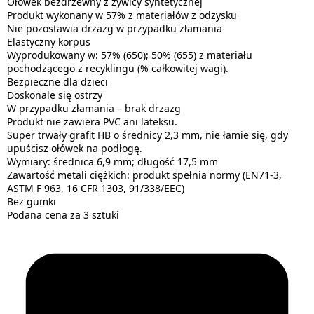
Ołówek bezdrzewny z żywicy syntetycznej
Produkt wykonany w 57% z materiałów z odzysku
Nie pozostawia drzazg w przypadku złamania
Elastyczny korpus
Wyprodukowany w: 57% (650); 50% (655) z materiału
pochodzącego z recyklingu (% całkowitej wagi).
Bezpieczne dla dzieci
Doskonale się ostrzy
W przypadku złamania – brak drzazg
Produkt nie zawiera PVC ani lateksu.
Super trwały grafit HB o średnicy 2,3 mm, nie łamie się, gdy
upuścisz ołówek na podłogę.
Wymiary: średnica 6,9 mm; długość 17,5 mm
Zawartość metali ciężkich: produkt spełnia normy (EN71-3,
ASTM F 963, 16 CFR 1303, 91/338/EEC)
Bez gumki
Podana cena za 3 sztuki