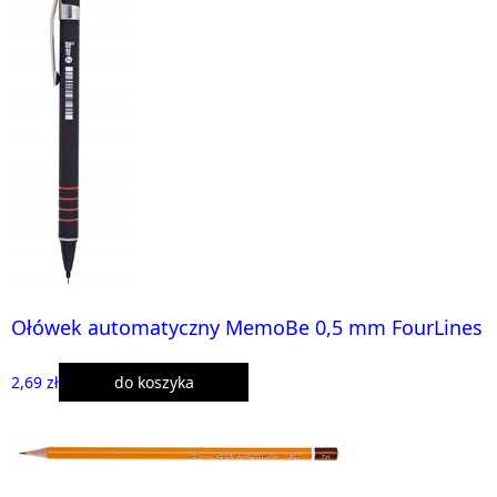
Ołówek automatyczny MemoBe 0,5 mm FourLines
2,69 zł
do koszyka