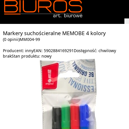
Markery suchościeralne MEMOBE 4 kolory
(0 opinii)
MM004-99
Producent:
inny
EAN:
5902884169291
Dostępność:
chwilowy
brak
Stan produktu:
nowy