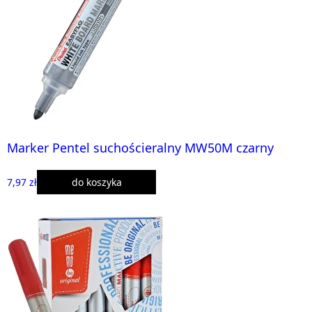
Marker Pentel suchościeralny MW50M czarny
7,97 zł
do koszyka