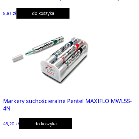
8,81 zł
do koszyka
Markery suchościeralne Pentel MAXIFLO MWL5S-
4N
48,20 zł
do koszyka