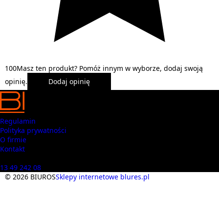
1
0
0
Masz ten produkt? Pomóż innym w wyborze, dodaj swoją
opinię.
Dodaj opinię
Regulamin
Polityka prywatności
O firmie
Kontakt
Masz pytania? Zadzwoń
13 49 242 08
© 2026 BIUROS
Sklepy internetowe blures.pl