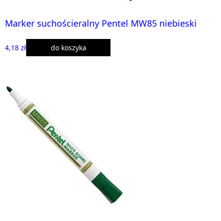
Marker suchościeralny Pentel MW85 niebieski
4,18 zł
do koszyka