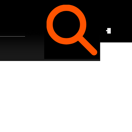
Czego
szukasz?