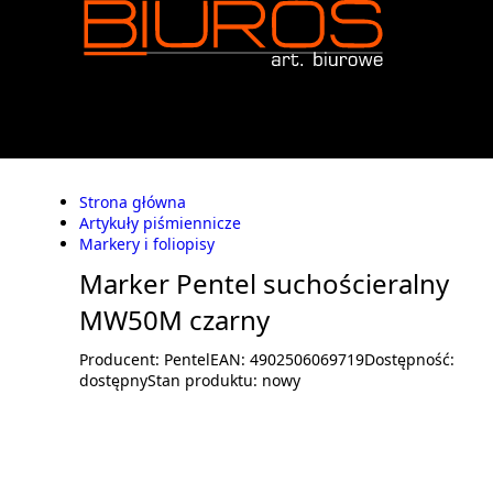
Strona główna
Artykuły piśmiennicze
Markery i foliopisy
Marker Pentel suchościeralny
MW50M czarny
Producent:
Pentel
EAN:
4902506069719
Dostępność:
dostępny
Stan produktu:
nowy