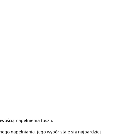
wością napełnienia tuszu.
o napełniania, jego wybór staje się najbardziej