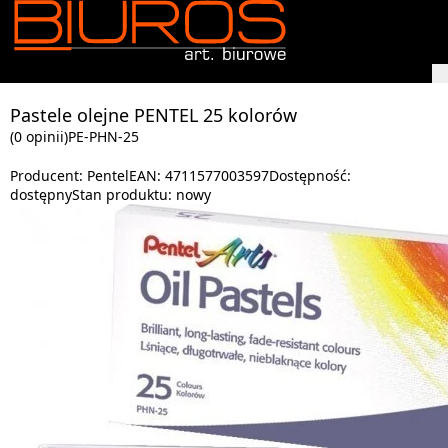
Pastele olejne PENTEL 25 kolorów
(0 opinii)
PE-PHN-25
Producent:
Pentel
EAN:
4711577003597
Dostępność:
dostępny
Stan produktu:
nowy