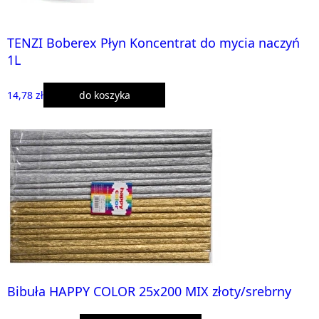
TENZI Boberex Płyn Koncentrat do mycia naczyń
1L
14,78 zł
do koszyka
Bibuła HAPPY COLOR 25x200 MIX złoty/srebrny