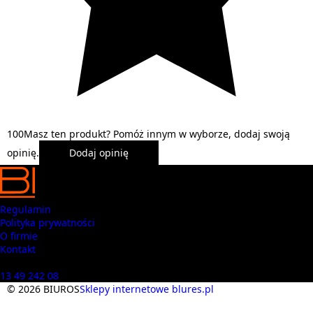
1
0
0
Masz ten produkt? Pomóż innym w wyborze, dodaj swoją
opinię.
Dodaj opinię
Regulamin
Polityka prywatności
O firmie
Kontakt
Masz pytania? Zadzwoń
13 49 242 08
© 2026 BIUROS
Sklepy internetowe blures.pl