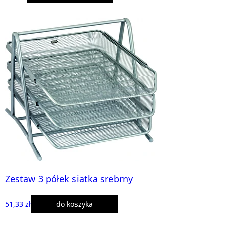
Zestaw 3 półek siatka srebrny
51,33 zł
do koszyka