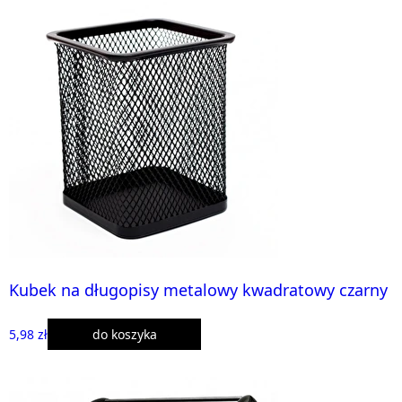
Kubek na długopisy metalowy kwadratowy czarny
5,98 zł
do koszyka