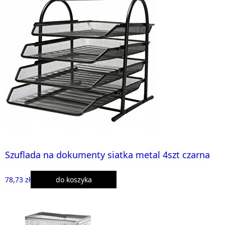
Szuflada na dokumenty siatka metal 4szt czarna
78,73 zł
do koszyka