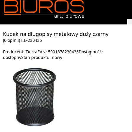
Kubek na długopisy metalowy duży czarny
(0 opinii)
TIE-230436
Producent:
Tierra
EAN:
5901878230436
Dostępność:
dostępny
Stan produktu:
nowy