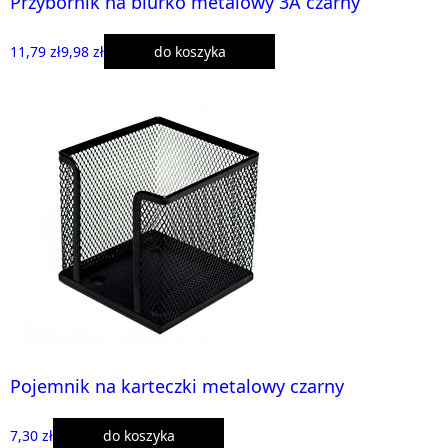
Przybornik na biurko metalowy 3A czarny
11,79 zł
9,98 zł
do koszyka
Pojemnik na karteczki metalowy czarny
7,30 zł
do koszyka