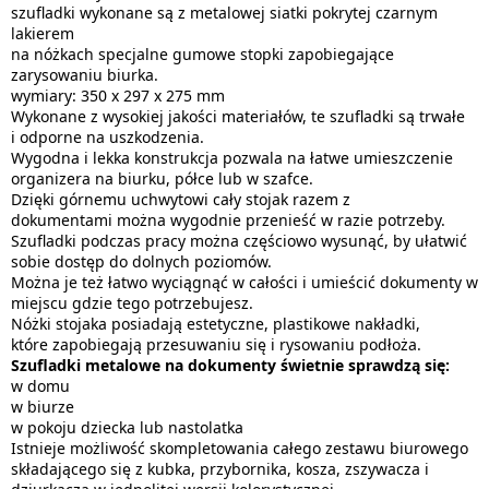
szufladki wykonane są z metalowej siatki pokrytej czarnym
lakierem
na nóżkach specjalne gumowe stopki zapobiegające
zarysowaniu biurka.
wymiary: 350 x 297 x 275 mm
Wykonane z wysokiej jakości materiałów, te szufladki są trwałe
i odporne na uszkodzenia.
Wygodna i lekka konstrukcja pozwala na łatwe umieszczenie
organizera na biurku, półce lub w szafce.
Dzięki górnemu uchwytowi cały stojak razem z
dokumentami można wygodnie przenieść w razie potrzeby.
Szufladki podczas pracy można częściowo wysunąć, by ułatwić
sobie dostęp do dolnych poziomów.
Można je też łatwo wyciągnąć w całości i umieścić dokumenty w
miejscu gdzie tego potrzebujesz.
Nóżki stojaka posiadają estetyczne, plastikowe nakładki,
które zapobiegają przesuwaniu się i rysowaniu podłoża.
Szufladki metalowe na dokumenty świetnie sprawdzą się:
w domu
w biurze
w pokoju dziecka lub nastolatka
Istnieje możliwość skompletowania całego zestawu biurowego
składającego się z kubka, przybornika, kosza, zszywacza i