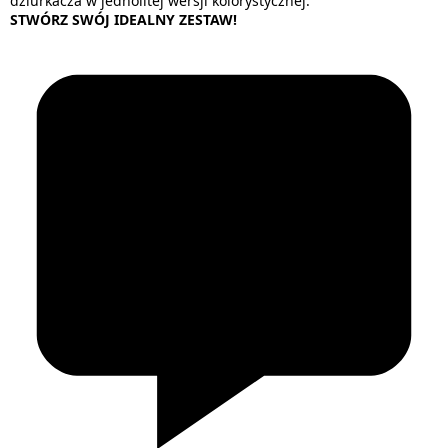
dziurkacza w jednolitej wersji kolorystycznej.
STWÓRZ SWÓJ IDEALNY ZESTAW!