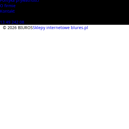
Polityka prywatności
O firmie
Kontakt
Masz pytania? Zadzwoń
13 49 242 08
© 2026 BIUROS
Sklepy internetowe blures.pl