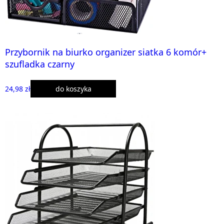
Przybornik na biurko organizer siatka 6 komór+
szufladka czarny
24,98 zł
do koszyka