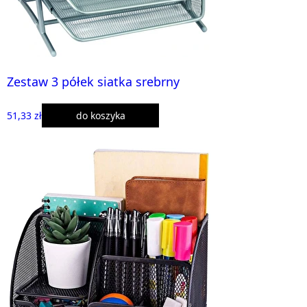
Zestaw 3 półek siatka srebrny
51,33 zł
do koszyka