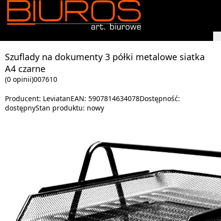
Szuflady na dokumenty 3 półki metalowe siatka
A4 czarne
(0 opinii)
007610
Producent:
Leviatan
EAN:
5907814634078
Dostępność:
dostępny
Stan produktu:
nowy